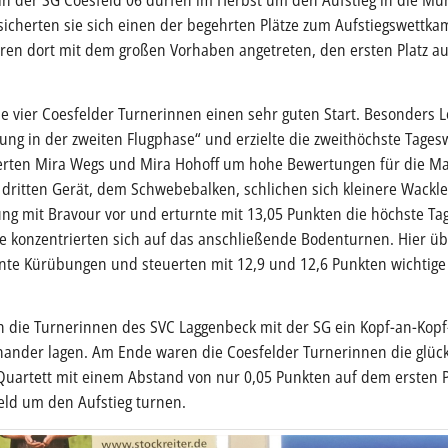
 in der SG Coesfeld 06 dürfen im Herbst um den Aufstieg in die Mü
sicherten sie sich einen der begehrten Plätze zum Aufstiegswettka
n dort mit dem großen Vorhaben angetreten, den ersten Platz au
e vier Coesfelder Turnerinnen einen sehr guten Start. Besonders 
ng in der zweiten Flugphase“ und erzielte die zweithöchste Tages
eiferten Mira Wegs und Mira Hohoff um hohe Bewertungen für die M
 dritten Gerät, dem Schwebebalken, schlichen sich kleinere Wackle
ung mit Bravour vor und erturnte mit 13,05 Punkten die höchste Ta
le konzentrierten sich auf das anschließende Bodenturnen. Hier ü
te Kürübungen und steuerten mit 12,9 und 12,6 Punkten wichtige
h die Turnerinnen des SVC Laggenbeck mit der SG ein Kopf-an-Kopf
ander lagen. Am Ende waren die Coesfelder Turnerinnen die glückl
artett mit einem Abstand von nur 0,05 Punkten auf dem ersten Pl
ld um den Aufstieg turnen.