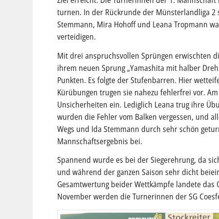
Ziel erreicht: Die Turnerinnen der 1. Mannschaft
turnen. In der Rückrunde der Münsterlandliga 2 
Stemmann, Mira Hohoff und Leana Tropmann ware
verteidigen.
Mit drei anspruchsvollen Sprüngen erwischten di
ihrem neuen Sprung „Yamashita mit halber Drehu
Punkten. Es folgte der Stufenbarren. Hier wett
Kürübungen trugen sie nahezu fehlerfrei vor. Am
Unsicherheiten ein. Lediglich Leana trug ihre Üb
wurden die Fehler vom Balken vergessen, und al
Wegs und Ida Stemmann durch sehr schön geturn
Mannschaftsergebnis bei.
Spannend wurde es bei der Siegerehrung, da sic
und während der ganzen Saison sehr dicht beiein
Gesamtwertung beider Wettkämpfe landete das Qu
November werden die Turnerinnen der SG Coesfe