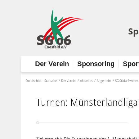
Der Verein
Sponsoring
Spor
Du bist hier:
Startseite
/
Der Verein
/
Aktuelles
/
Allgemein
/
SG 06 darf weite
Turnen: Münsterlandliga 