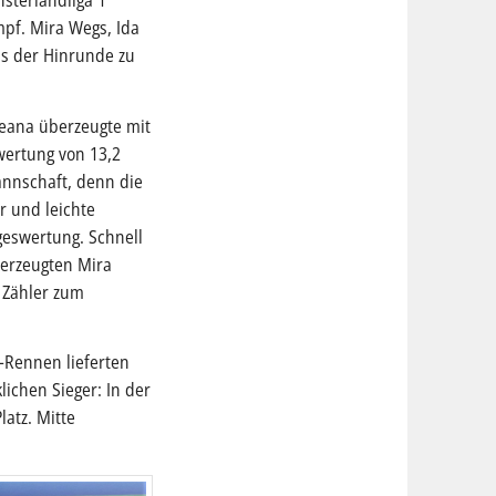
nsterlandliga 1
mpf. Mira Wegs, Ida
s der Hinrunde zu
Leana überzeugte mit
wertung von 13,2
annschaft, denn die
r und leichte
geswertung. Schnell
berzeugten Mira
 Zähler zum
-Rennen lieferten
ichen Sieger: In der
atz. Mitte