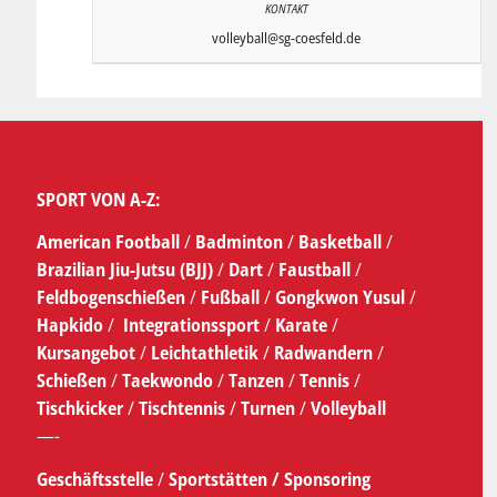
volleyball@sg-coesfeld.de
SPORT VON A-Z:
American Football
/
Badminton
/
Basketball
/
Brazilian Jiu-Jutsu (BJJ)
/
Dart
/
Faustball
/
Feldbogenschießen
/
Fußball
/
Gongkwon Yusul
/
Hapkido
/
Integrationssport
/
Karate
/
Kursangebot
/
Leichtathletik
/
Radwandern
/
Schießen
/
Taekwondo
/
Tanzen
/
Tennis
/
Tischkicker
/
Tischtennis
/
Turnen
/
Volleyball
—-
Geschäftsstelle
/
Sportstätten /
Sponsoring