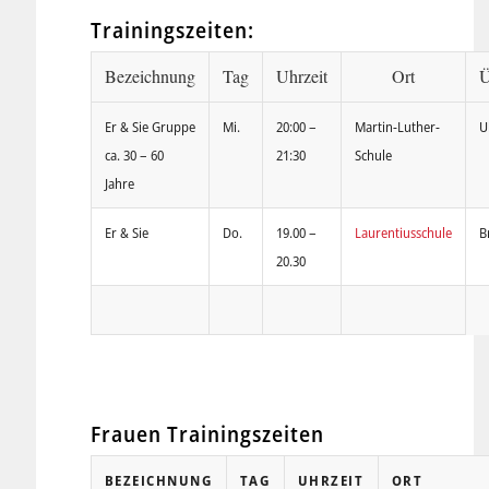
Trainingszeiten:
Bezeichnung
Tag
Uhrzeit
Ort
Ü
Er & Sie Gruppe
Mi.
20:00 –
Martin-Luther-
U
ca. 30 – 60
21:30
Schule
Jahre
Er & Sie
Do.
19.00 –
Laurentiusschule
Br
20.30
Frauen Trainingszeiten
BEZEICHNUNG
TAG
UHRZEIT
ORT