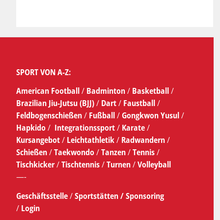
SPORT VON A-Z:
American Football
/
Badminton
/
Basketball
/
Brazilian Jiu-Jutsu (BJJ)
/
Dart
/
Faustball
/
Feldbogenschießen
/
Fußball
/
Gongkwon Yusul
/
Hapkido
/
Integrationssport
/
Karate
/
Kursangebot
/
Leichtathletik
/
Radwandern
/
Schießen
/
Taekwondo
/
Tanzen
/
Tennis
/
Tischkicker
/
Tischtennis
/
Turnen
/
Volleyball
—-
Geschäftsstelle
/
Sportstätten /
Sponsoring
/
Login