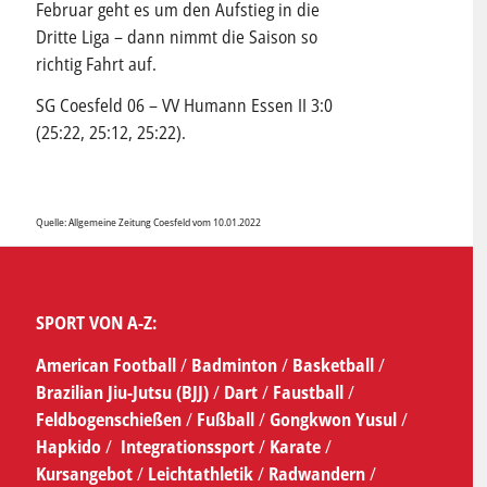
Februar geht es um den Aufstieg in die
Dritte Liga – dann nimmt die Saison so
richtig Fahrt auf.
SG Coesfeld 06 – VV Humann Essen II 3:0
(25:22, 25:12, 25:22).
Quelle: Allgemeine Zeitung Coesfeld vom 10.01.2022
SPORT VON A-Z:
American Football
/
Badminton
/
Basketball
/
Brazilian Jiu-Jutsu (BJJ)
/
Dart
/
Faustball
/
Feldbogenschießen
/
Fußball
/
Gongkwon Yusul
/
Hapkido
/
Integrationssport
/
Karate
/
Kursangebot
/
Leichtathletik
/
Radwandern
/