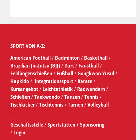
SPORT VON A-Z:
American Football
/
Badminton
/
Basketball
/
Brazilian Jiu-Jutsu (BJJ)
/
Dart
/
Faustball
/
Feldbogenschießen
/
Fußball
/
Gongkwon Yusul
/
Hapkido
/
Integrationssport
/
Karate
/
Kursangebot
/
Leichtathletik
/
Radwandern
/
Schießen
/
Taekwondo
/
Tanzen
/
Tennis
/
Tischkicker
/
Tischtennis
/
Turnen
/
Volleyball
—-
Geschäftsstelle
/
Sportstätten /
Sponsoring
/
Login