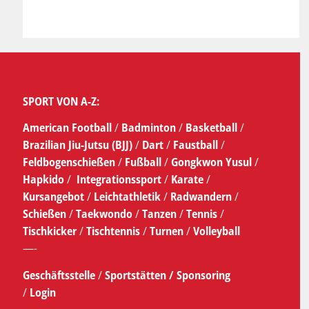
SPORT VON A-Z:
American Football
/
Badminton
/
Basketball
/
Brazilian Jiu-Jutsu (BJJ)
/
Dart
/
Faustball
/
Feldbogenschießen
/
Fußball
/
Gongkwon Yusul
/
Hapkido
/
Integrationssport
/
Karate
/
Kursangebot
/
Leichtathletik
/
Radwandern
/
Schießen
/
Taekwondo
/
Tanzen
/
Tennis
/
Tischkicker
/
Tischtennis
/
Turnen
/
Volleyball
—-
Geschäftsstelle
/
Sportstätten /
Sponsoring
/
Login