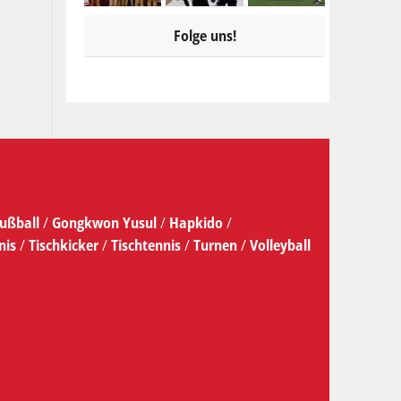
Folge uns!
ußball
/
Gongkwon Yusul
/
Hapkido
/
nis
/
Tischkicker
/
Tischtennis
/
Turnen
/
Volleyball