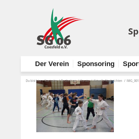
Der Verein
Sponsoring
Spor
Du bist hier:
Startseite
/
Testbeitrag
/
Karate
/
Aktuelle Nachrichten
/
IMG_001