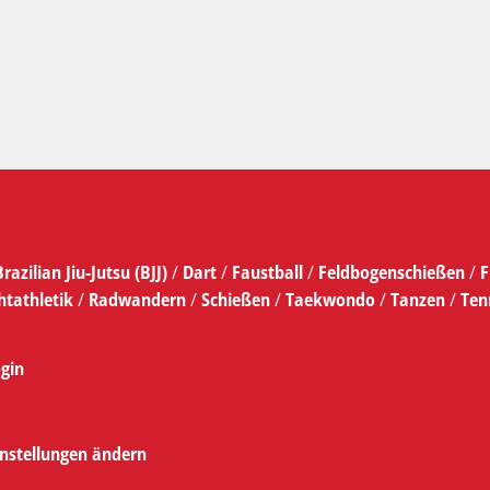
Brazilian Jiu-Jutsu (BJJ)
/
Dart
/
Faustball
/
Feldbogenschießen
/
F
htathletik
/
Radwandern
/
Schießen
/
Taekwondo
/
Tanzen
/
Ten
gin
instellungen ändern