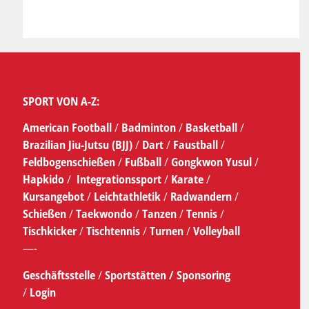
SPORT VON A-Z:
American Football
/
Badminton
/
Basketball
/
Brazilian Jiu-Jutsu (BJJ)
/
Dart
/
Faustball
/
Feldbogenschießen
/
Fußball
/
Gongkwon Yusul
/
Hapkido
/
Integrationssport
/
Karate
/
Kursangebot
/
Leichtathletik
/
Radwandern
/
Schießen
/
Taekwondo
/
Tanzen
/
Tennis
/
Tischkicker
/
Tischtennis
/
Turnen
/
Volleyball
—-
Geschäftsstelle
/
Sportstätten /
Sponsoring
/
Login