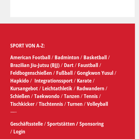
SPORT VON A-Z:
American Football
/
Badminton
/
Basketball
/
Brazilian Jiu-Jutsu (BJJ)
/
Dart
/
Faustball
/
Feldbogenschießen
/
Fußball
/
Gongkwon Yusul
/
Hapkido
/
Integrationssport
/
Karate
/
Kursangebot
/
Leichtathletik
/
Radwandern
/
Schießen
/
Taekwondo
/
Tanzen
/
Tennis
/
Tischkicker
/
Tischtennis
/
Turnen
/
Volleyball
—-
Geschäftsstelle
/
Sportstätten /
Sponsoring
/
Login