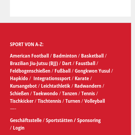
SPORT VON A-Z:
American Football
/
Badminton
/
Basketball
/
Brazilian Jiu-Jutsu (BJJ)
/
Dart
/
Faustball
/
Feldbogenschießen
/
Fußball
/
Gongkwon Yusul
/
Hapkido
/
Integrationssport
/
Karate
/
Kursangebot
/
Leichtathletik
/
Radwandern
/
Schießen
/
Taekwondo
/
Tanzen
/
Tennis
/
Tischkicker
/
Tischtennis
/
Turnen
/
Volleyball
—-
Geschäftsstelle
/
Sportstätten /
Sponsoring
/
Login