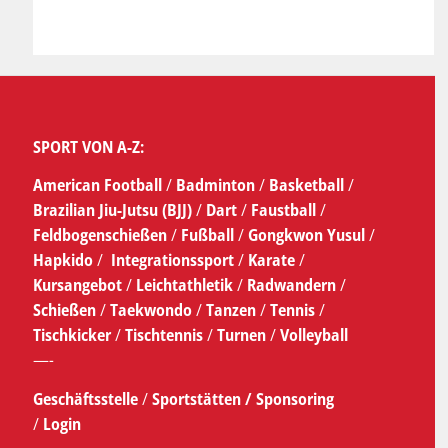
SPORT VON A-Z:
American Football
/
Badminton
/
Basketball
/
Brazilian Jiu-Jutsu (BJJ)
/
Dart
/
Faustball
/
Feldbogenschießen
/
Fußball
/
Gongkwon Yusul
/
Hapkido
/
Integrationssport
/
Karate
/
Kursangebot
/
Leichtathletik
/
Radwandern
/
Schießen
/
Taekwondo
/
Tanzen
/
Tennis
/
Tischkicker
/
Tischtennis
/
Turnen
/
Volleyball
—-
Geschäftsstelle
/
Sportstätten /
Sponsoring
/
Login