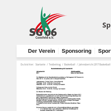
Der Verein
Sponsoring
Spor
Du bist hier:
Startseite
/
Testbeitrag
/
Basketball
/
Jahresbericht 2017 Basketball