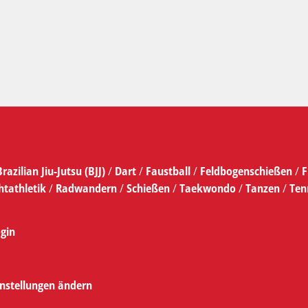
Brazilian Jiu-Jutsu (BJJ)
/
Dart
/
Faustball
/
Feldbogenschießen
/
F
htathletik
/
Radwandern
/
Schießen
/
Taekwondo
/
Tanzen
/
Ten
gin
instellungen ändern