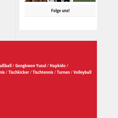
Folge uns!
ußball
/
Gongkwon Yusul
/
Hapkido
/
nis
/
Tischkicker
/
Tischtennis
/
Turnen
/
Volleyball