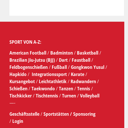
SPORT VON A-Z:
American Football
/
Badminton
/
Basketball
/
Brazilian Jiu-Jutsu (BJJ)
/
Dart
/
Faustball
/
Feldbogenschießen
/
Fußball
/
Gongkwon Yusul
/
Hapkido
/
Integrationssport
/
Karate
/
Kursangebot
/
Leichtathletik
/
Radwandern
/
Schießen
/
Taekwondo
/
Tanzen
/
Tennis
/
Tischkicker
/
Tischtennis
/
Turnen
/
Volleyball
—-
Geschäftsstelle
/
Sportstätten /
Sponsoring
/
Login