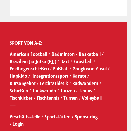
SPORT VON A-Z:
American Football
/
Badminton
/
Basketball
/
Brazilian Jiu-Jutsu (BJJ)
/
Dart
/
Faustball
/
Feldbogenschießen
/
Fußball
/
Gongkwon Yusul
/
Hapkido
/
Integrationssport
/
Karate
/
Kursangebot
/
Leichtathletik
/
Radwandern
/
Schießen
/
Taekwondo
/
Tanzen
/
Tennis
/
Tischkicker
/
Tischtennis
/
Turnen
/
Volleyball
—-
Geschäftsstelle
/
Sportstätten /
Sponsoring
/
Login