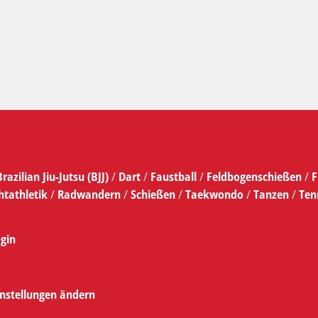
Brazilian Jiu-Jutsu (BJJ)
/
Dart
/
Faustball
/
Feldbogenschießen
/
F
htathletik
/
Radwandern
/
Schießen
/
Taekwondo
/
Tanzen
/
Ten
gin
instellungen ändern