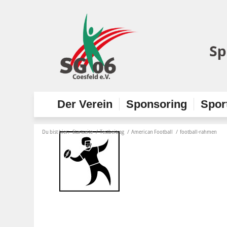
Der Verein
Sponsoring
Spor
Du bist hier:
Startseite
/
Testbeitrag
/
American Football
/
football-rahmen