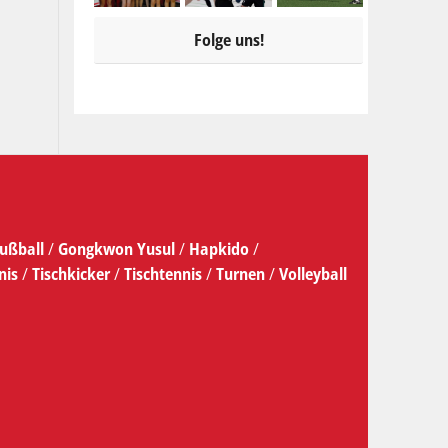
Folge uns!
ußball
/
Gongkwon Yusul
/
Hapkido
/
nis
/
Tischkicker
/
Tischtennis
/
Turnen
/
Volleyball