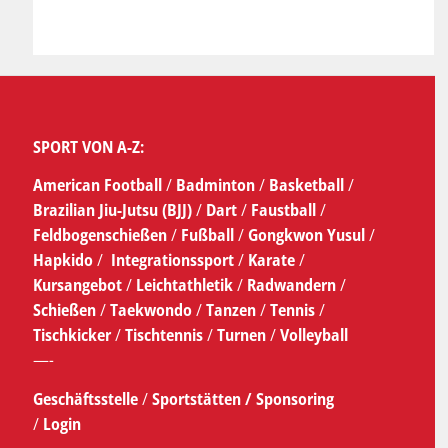
SPORT VON A-Z:
American Football
/
Badminton
/
Basketball
/
Brazilian Jiu-Jutsu (BJJ)
/
Dart
/
Faustball
/
Feldbogenschießen
/
Fußball
/
Gongkwon Yusul
/
Hapkido
/
Integrationssport
/
Karate
/
Kursangebot
/
Leichtathletik
/
Radwandern
/
Schießen
/
Taekwondo
/
Tanzen
/
Tennis
/
Tischkicker
/
Tischtennis
/
Turnen
/
Volleyball
—-
Geschäftsstelle
/
Sportstätten /
Sponsoring
/
Login