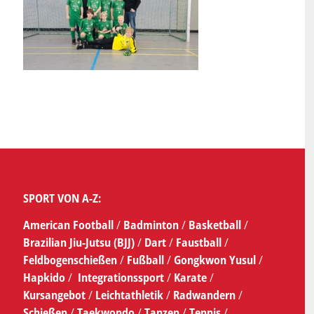
SPORT VON A-Z:
American Football
/
Badminton
/
Basketball
/
Brazilian Jiu-Jutsu (BJJ)
/
Dart
/
Faustball
/
Feldbogenschießen
/
Fußball
/
Gongkwon Yusul
/
Hapkido
/
Integrationssport
/
Karate
/
Kursangebot
/
Leichtathletik
/
Radwandern
/
Schießen
/
Taekwondo
/
Tanzen
/
Tennis
/