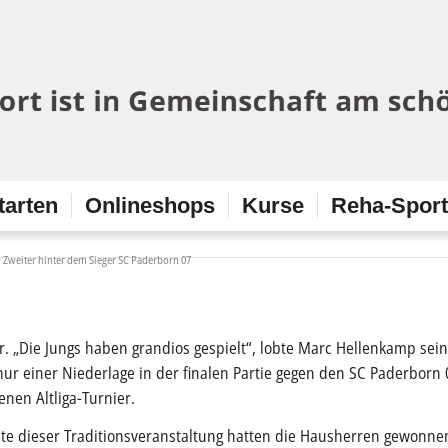
tarten
Onlineshops
Kurse
Reha-Spor
d Zweiter hinter dem Sieger SC Paderborn 07
. „Die Jungs haben grandios gespielt“, lobte Marc Hellenkamp sein
ur einer Niederlage in der finalen Partie gegen den SC Paderborn 
enen Altliga-Turnier.
te dieser Traditionsveranstaltung hatten die Hausherren gewonne