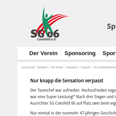
Der Verein
Sponsoring
Spor
Du bist hier:
Startseite
/
Der Verein
/
Aktuelles
/
Fussball
/
SG Coesfeld 06 wir
Nur knapp die Sensation verpasst
Der Teamchef war zufrieden. Hochzufrieden sogar
war eine Super-Leistung!“ Nach drei Siegen und n
Ausrichter SG Coesfeld 06 auf Platz zwei beim eig
Nur einmal in der nunmehr 47-jährigen Geschich