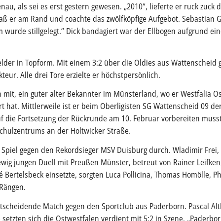
u, als sei es erst gestern gewesen. „2010“, lieferte er ruck zuck da
saß er am Rand und coachte das zwölfköpfige Aufgebot. Sebastian
 wurde stillgelegt.“ Dick bandagiert war der Ellbogen aufgrund ei
elder in Topform. Mit einem 3:2 über die Oldies aus Wattenscheid 
eur. Alle drei Tore erzielte er höchstpersönlich.
 mit, ein guter alter Bekannter im Münsterland, wo er Westfalia Os
ert hat. Mittlerweile ist er beim Oberligisten SG Wattenscheid 09
uf die Fortsetzung der Rückrunde am 10. Februar vorbereiten musst
 Schulzentrums an der Holtwicker Straße.
 Spiel gegen den Rekordsieger MSV Duisburg durch. Wladimir Frei, 
 ewig jungen Duell mit Preußen Münster, betreut von Rainer Leifke
Bertelsbeck einsetzte, sorgten Luca Pollicina, Thomas Homölle, Ph
 Rängen.
tscheidende Match gegen den Sportclub aus Paderborn. Pascal Alt
etzten sich die Ostwestfalen verdient mit 5:2 in Szene. „Paderbor