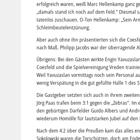
erfolgreich waren, weiß Marc Hellenkamp ganz gena
„damals stand ich noch auf dem Feld.“ Diesmal 
tatenlos zuschauen. O-Ton Hellenkamp: „Sein Arm
Schleimbeutelentzünung.
Aber auch ohne ihn präsentierten sich die Coesf
nach Maß. Philipp Jacobs war der überragende Akt
Übrigens: Bei den Gästen wirkte Engin Yavuzaslan
Coesfeld und die Spielvereinigung Vreden traini
Weil Yavuzaslan vormittags noch sein Personal a
wenig Verspätung in die gut gefüllte Halle 1 des
Die Gastgeber setzten sich auch in ihrem zweiten
Jörg Paas trafen beim 3:1 gegen die „Zebras“. Im
den gebürtigen Darfelder Guido Albers und André 
wiederum Homölle für lautstarken Jubel auf den
Nach dem 4:2 über die Preußen kam das alles en
Sokolowski waren die Torschützen, doch am Ende s