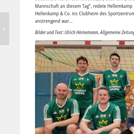
Mannschaft an diesem Tag“, redete Hellemkamp K
Hellenkamp & Co. ins Clubheim des Sportzentrums
Erster Spatenstich für den
anstrengend war…
Campus Nord der
Bilder und Text: Ulrich Hörnemann, Allgemeine Zeitun
SportGemeinschaft
Coesfeld 06