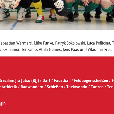
Sebastian Warmers, Mike Funke, Patryk Sokolowski, Luca Pollicina,
Jacobs, Simon Tenkamp, Attila Nemes, Jens Paas und Wladimir Frei.
Brazilian Jiu-Jutsu (BJJ)
/
Dart
/
Faustball
/
Feldbogenschießen
/
F
htathletik
/
Radwandern
/
Schießen
/
Taekwondo
/
Tanzen
/
Ten
gin