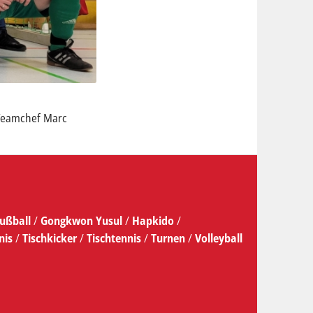
 Teamchef Marc
ußball
/
Gongkwon Yusul
/
Hapkido
/
nis
/
Tischkicker
/
Tischtennis
/
Turnen
/
Volleyball