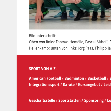
Bildunterschrift:
Oben von links: Thomas Homölle, Pascal Althoff, 
Hellenkamp; unten von links: Jörg Paas, Philipp 
SPORT VON A-Z:
American Football
/
Badminton
/
Basketball
/
Integrationssport
/
Karate
/
Kursangebot
/
Leic
—-
Geschäftsstelle
/
Sportstätten /
Sponsoring
/
Lo
—-