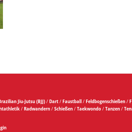
Brazilian Jiu-Jutsu (BJJ)
/
Dart
/
Faustball
/
Feldbogenschießen
/
F
htathletik
/
Radwandern
/
Schießen
/
Taekwondo
/
Tanzen
/
Ten
gin