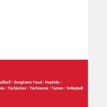
ußball
/
Gongkwon Yusul
/
Hapkido
/
nis
/
Tischkicker
/
Tischtennis
/
Turnen
/
Volleyball