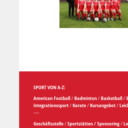
SPORT VON A-Z:
American Football
/
Badminton
/
Basketball
/
Integrationssport
/
Karate
/
Kursangebot
/
Leic
—-
Geschäftsstelle
/
Sportstätten /
Sponsoring
/
Lo