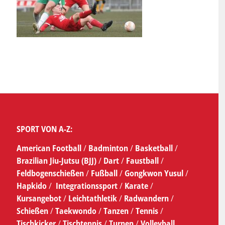
SPORT VON A-Z:
American Football
/
Badminton
/
Basketball
/
Brazilian Jiu-Jutsu (BJJ)
/
Dart
/
Faustball
/
Feldbogenschießen
/
Fußball
/
Gongkwon Yusul
/
Hapkido
/
Integrationssport
/
Karate
/
Kursangebot
/
Leichtathletik
/
Radwandern
/
Schießen
/
Taekwondo
/
Tanzen
/
Tennis
/
Tischkicker
/
Tischtennis
/
Turnen
/
Volleyball