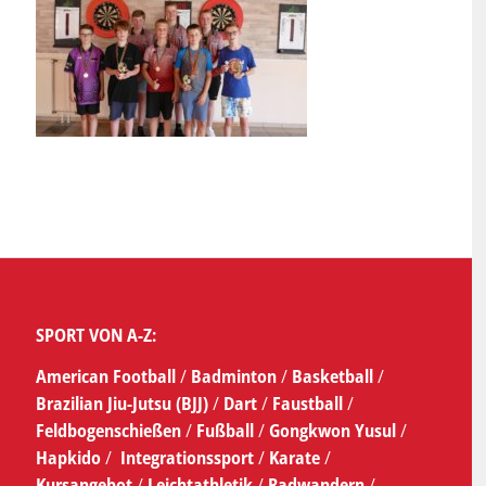
SPORT VON A-Z:
American Football
/
Badminton
/
Basketball
/
Brazilian Jiu-Jutsu (BJJ)
/
Dart
/
Faustball
/
Feldbogenschießen
/
Fußball
/
Gongkwon Yusul
/
Hapkido
/
Integrationssport
/
Karate
/
Kursangebot
/
Leichtathletik
/
Radwandern
/