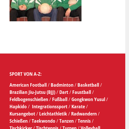
SPORT VON A-Z:
American Football
/
Badminton
/
Basketball
/
Brazilian Jiu-Jutsu (BJJ)
/
Dart
/
Faustball
/
Feldbogenschießen
/
Fußball
/
Gongkwon Yusul
/
Hapkido
/
Integrationssport
/
Karate
/
Kursangebot
/
Leichtathletik
/
Radwandern
/
Schießen
/
Taekwondo
/
Tanzen
/
Tennis
/
Tischkicker
/
Tischtennis
/
Turnen
/
Volleyball