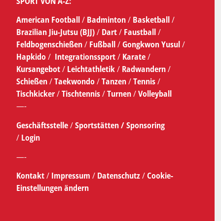
SPORT VON A-Z:
American Football
/
Badminton
/
Basketball
/
Brazilian Jiu-Jutsu (BJJ)
/
Dart
/
Faustball
/
Feldbogenschießen
/
Fußball
/
Gongkwon Yusul
/
Hapkido
/
Integrationssport
/
Karate
/
Kursangebot
/
Leichtathletik
/
Radwandern
/
Schießen
/
Taekwondo
/
Tanzen
/
Tennis
/
Tischkicker
/
Tischtennis
/
Turnen
/
Volleyball
—-
Geschäftsstelle
/
Sportstätten /
Sponsoring
/
Login
—-
Kontakt
/
Impressum
/
Datenschutz
/
Cookie-
Einstellungen ändern