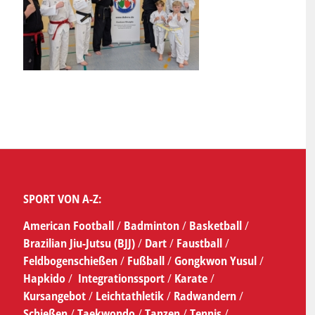
SPORT VON A-Z:
American Football
/
Badminton
/
Basketball
/
Brazilian Jiu-Jutsu (BJJ)
/
Dart
/
Faustball
/
Feldbogenschießen
/
Fußball
/
Gongkwon Yusul
/
Hapkido
/
Integrationssport
/
Karate
/
Kursangebot
/
Leichtathletik
/
Radwandern
/
Schießen
/
Taekwondo
/
Tanzen
/
Tennis
/