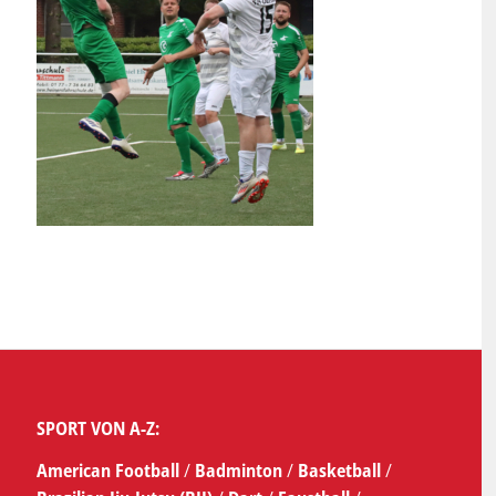
SPORT VON A-Z:
American Football
/
Badminton
/
Basketball
/