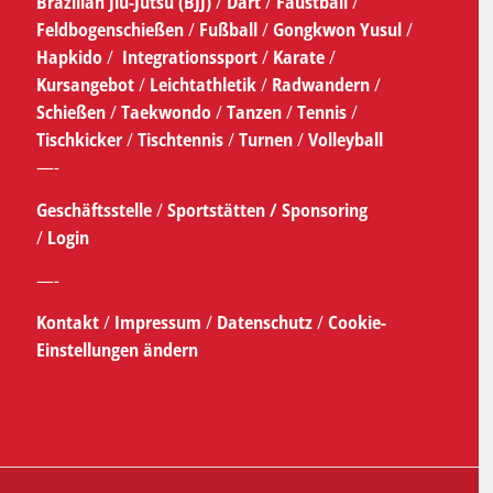
Brazilian Jiu-Jutsu (BJJ)
/
Dart
/
Faustball
/
Feldbogenschießen
/
Fußball
/
Gongkwon Yusul
/
Hapkido
/
Integrationssport
/
Karate
/
Kursangebot
/
Leichtathletik
/
Radwandern
/
Schießen
/
Taekwondo
/
Tanzen
/
Tennis
/
Tischkicker
/
Tischtennis
/
Turnen
/
Volleyball
—-
Geschäftsstelle
/
Sportstätten /
Sponsoring
/
Login
—-
Kontakt
/
Impressum
/
Datenschutz
/
Cookie-
Einstellungen ändern