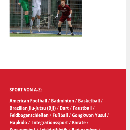
SPORT VON A-Z:
American Football
/
Badminton
/
Basketball
/
Brazilian Jiu-Jutsu (BJJ)
/
Dart
/
Faustball
/
Feldbogenschießen
/
Fußball
/
Gongkwon Yusul
/
Hapkido
/
Integrationssport
/
Karate
/
Kursangebot
/
Leichtathletik
/
Radwandern
/