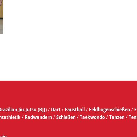
Brazilian Jiu-Jutsu (BJJ)
/
Dart
/
Faustball
/
Feldbogenschießen
/
F
htathletik
/
Radwandern
/
Schießen
/
Taekwondo
/
Tanzen
/
Ten
gin