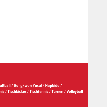
ußball
/
Gongkwon Yusul
/
Hapkido
/
nis
/
Tischkicker
/
Tischtennis
/
Turnen
/
Volleyball