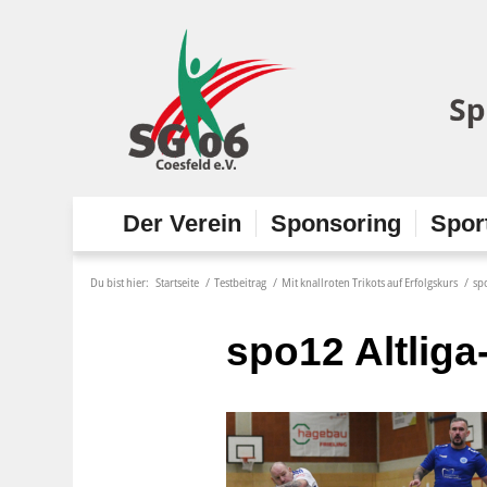
Der Verein
Sponsoring
Spor
Du bist hier:
Startseite
/
Testbeitrag
/
Mit knallroten Trikots auf Erfolgskurs
/
sp
spo12 Altliga