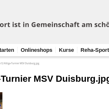
tarten
Onlineshops
Kurse
Reha-Spor
o12 Altliga-Turnier MSV Duisburg.jpg
-Turnier MSV Duisburg.jp