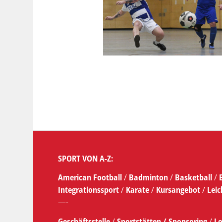
SPORT VON A-Z:
American Football
/
Badminton
/
Basketball
/
Integrationssport
/
Karate
/
Kursangebot
/
Leic
—-
Geschäftsstelle
/
Sportstätten /
Sponsoring
/
Lo