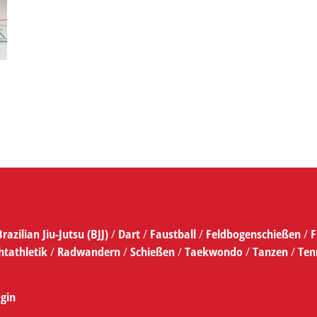
Brazilian Jiu-Jutsu (BJJ)
/
Dart
/
Faustball
/
Feldbogenschießen
/
F
htathletik
/
Radwandern
/
Schießen
/
Taekwondo
/
Tanzen
/
Ten
gin