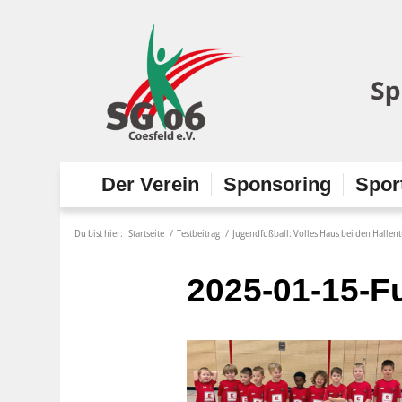
Der Verein
Sponsoring
Spor
Du bist hier:
Startseite
/
Testbeitrag
/
Jugendfußball: Volles Haus bei den Hallent
2025-01-15-F