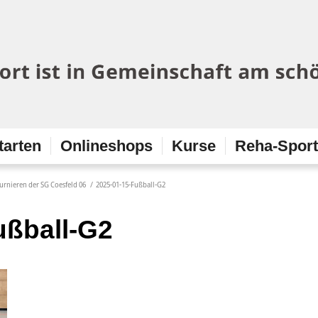
tarten
Onlineshops
Kurse
Reha-Spor
urnieren der SG Coesfeld 06
/
2025-01-15-Fußball-G2
ußball-G2