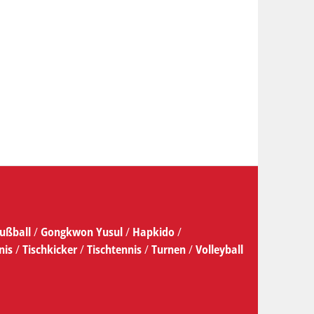
ußball
/
Gongkwon Yusul
/
Hapkido
/
nis
/
Tischkicker
/
Tischtennis
/
Turnen
/
Volleyball