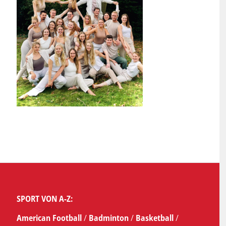
SPORT VON A-Z:
American Football
/
Badminton
/
Basketball
/