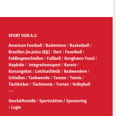
SPORT VON A-Z:
American Football
/
Badminton
/
Basketball
/
Brazilian Jiu-Jutsu (BJJ)
/
Dart
/
Faustball
/
Feldbogenschießen
/
Fußball
/
Gongkwon Yusul
/
Hapkido
/
Integrationssport
/
Karate
/
Kursangebot
/
Leichtathletik
/
Radwandern
/
Schießen
/
Taekwondo
/
Tanzen
/
Tennis
/
Tischkicker
/
Tischtennis
/
Turnen
/
Volleyball
—-
Geschäftsstelle
/
Sportstätten /
Sponsoring
/
Login