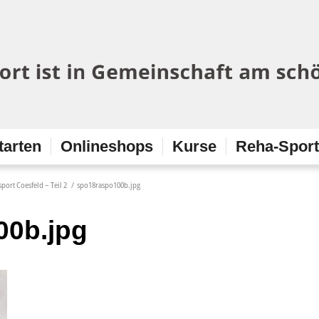
tarten
Onlineshops
Kurse
Reha-Spor
ort Coesfeld – Teil 2
/
spo18raspo100b.jpg
00b.jpg