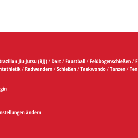
Brazilian Jiu-Jutsu (BJJ)
/
Dart
/
Faustball
/
Feldbogenschießen
/
F
htathletik
/
Radwandern
/
Schießen
/
Taekwondo
/
Tanzen
/
Ten
gin
instellungen ändern