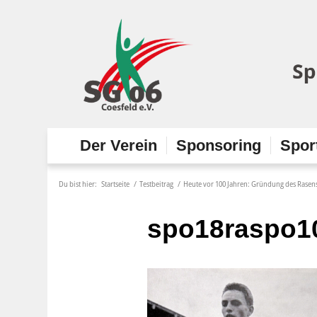
Der Verein
Sponsoring
Spor
Du bist hier:
Startseite
/
Testbeitrag
/
Heute vor 100 Jahren: Gründung des Rasensp
spo18raspo1