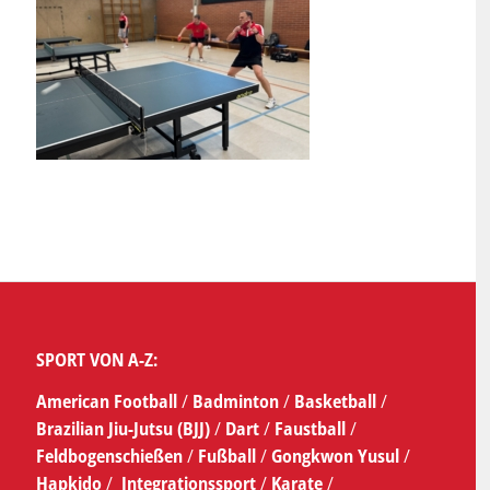
SPORT VON A-Z:
American Football
/
Badminton
/
Basketball
/
Brazilian Jiu-Jutsu (BJJ)
/
Dart
/
Faustball
/
Feldbogenschießen
/
Fußball
/
Gongkwon Yusul
/
Hapkido
/
Integrationssport
/
Karate
/