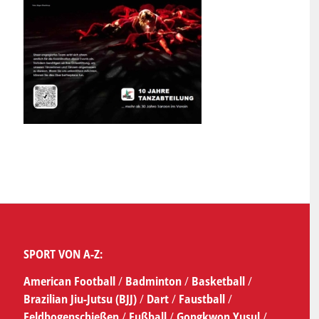
SPORT VON A-Z:
American Football
/
Badminton
/
Basketball
/
Brazilian Jiu-Jutsu (BJJ)
/
Dart
/
Faustball
/
Feldbogenschießen
/
Fußball
/
Gongkwon Yusul
/