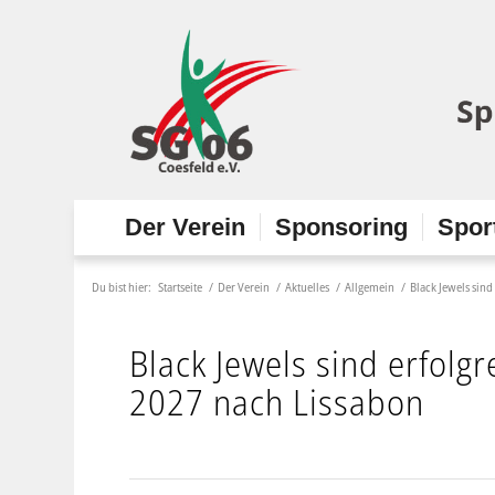
Der Verein
Sponsoring
Spor
Du bist hier:
Startseite
/
Der Verein
/
Aktuelles
/
Allgemein
/
Black Jewels sin
Black Jewels sind erfol
2027 nach Lissabon