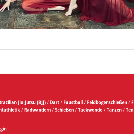
Brazilian Jiu-Jutsu (BJJ)
/
Dart
/
Faustball
/
Feldbogenschießen
/
F
htathletik
/
Radwandern
/
Schießen
/
Taekwondo
/
Tanzen
/
Ten
gin