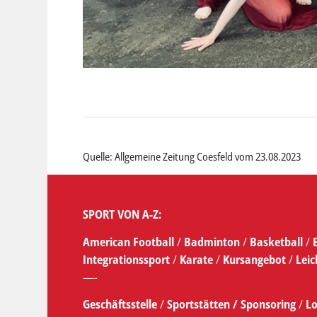
Quelle: Allgemeine Zeitung Coesfeld vom 23.08.2023
SPORT VON A-Z:
American Football
/
Badminton
/
Basketball
/
Integrationssport
/
Karate
/
Kursangebot
/
Leic
—-
Geschäftsstelle
/
Sportstätten /
Sponsoring
/
Lo