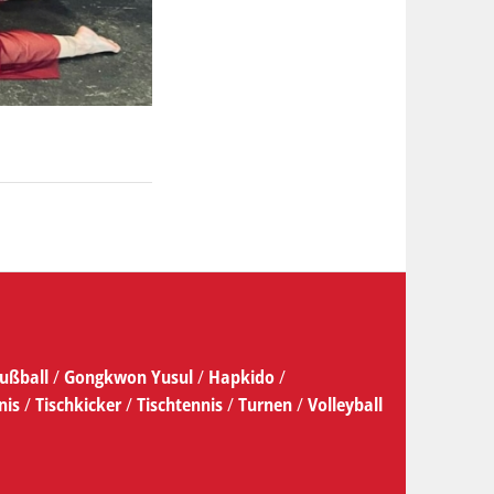
ußball
/
Gongkwon Yusul
/
Hapkido
/
nis
/
Tischkicker
/
Tischtennis
/
Turnen
/
Volleyball