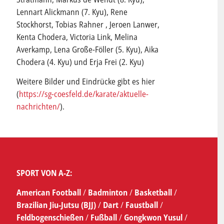
Lennart Alickmann (7. Kyu), Rene
Stockhorst, Tobias Rahner , Jeroen Lanwer,
Kenta Chodera, Victoria Link, Melina
Averkamp, Lena Große-Föller (5. Kyu), Aika
Chodera (4. Kyu) und Erja Frei (2. Kyu)
Weitere Bilder und Eindrücke gibt es hier
(
https://sg-coesfeld.de/karate/aktuelle-
nachrichten/
).
SPORT VON A-Z:
American Football
/
Badminton
/
Basketball
/
Brazilian Jiu-Jutsu (BJJ)
/
Dart
/
Faustball
/
Feldbogenschießen
/
Fußball
/
Gongkwon Yusul
/