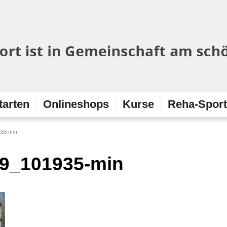
tarten
Onlineshops
Kurse
Reha-Spor
935-min
9_101935-min