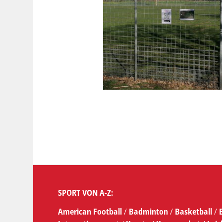
SPORT VON A-Z:
American Football
/
Badminton
/
Basketball
/