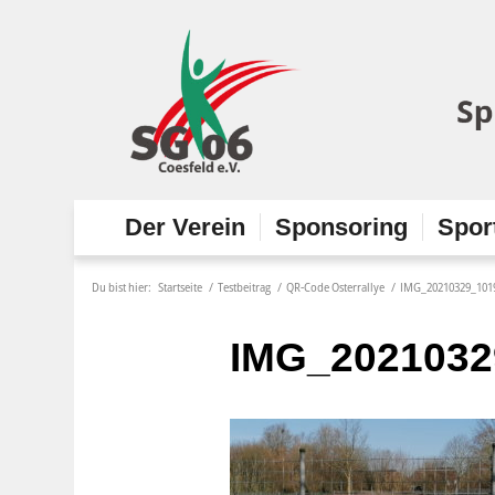
Der Verein
Sponsoring
Spor
Du bist hier:
Startseite
/
Testbeitrag
/
QR-Code Osterrallye
/
IMG_20210329_101
IMG_2021032