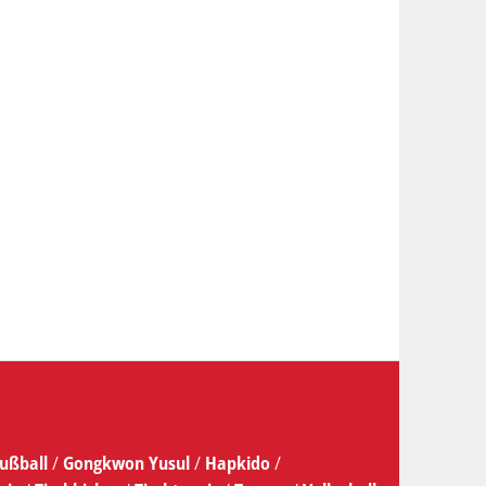
ußball
/
Gongkwon Yusul
/
Hapkido
/