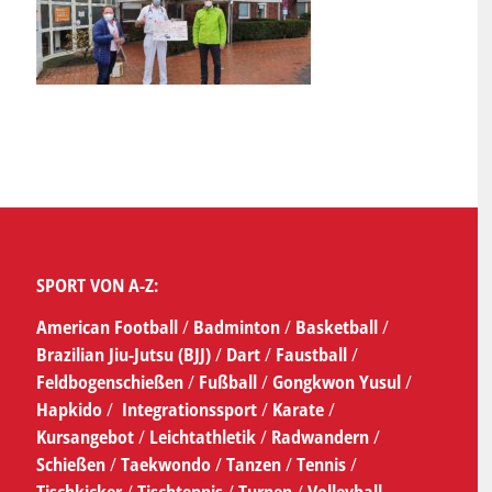
SPORT VON A-Z:
American Football
/
Badminton
/
Basketball
/
Brazilian Jiu-Jutsu (BJJ)
/
Dart
/
Faustball
/
Feldbogenschießen
/
Fußball
/
Gongkwon Yusul
/
Hapkido
/
Integrationssport
/
Karate
/
Kursangebot
/
Leichtathletik
/
Radwandern
/
Schießen
/
Taekwondo
/
Tanzen
/
Tennis
/