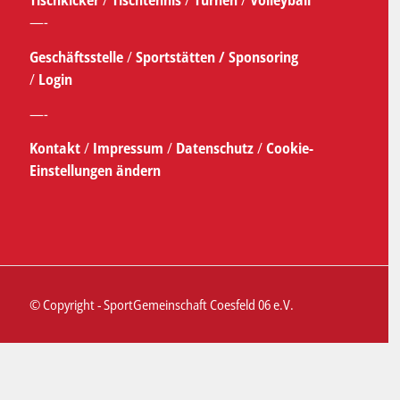
Tischkicker
/
Tischtennis
/
Turnen
/
Volleyball
—-
Geschäftsstelle
/
Sportstätten /
Sponsoring
/
Login
—-
Kontakt
/
Impressum
/
Datenschutz
/
Cookie-
Einstellungen ändern
© Copyright - SportGemeinschaft Coesfeld 06 e.V.