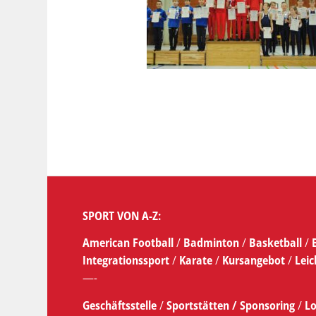
SPORT VON A-Z:
American Football
/
Badminton
/
Basketball
/
Integrationssport
/
Karate
/
Kursangebot
/
Leic
—-
Geschäftsstelle
/
Sportstätten /
Sponsoring
/
Lo