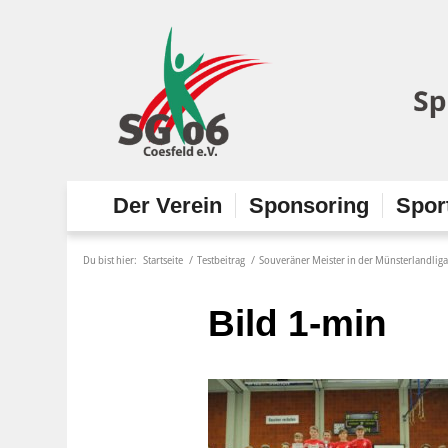
Der Verein
Sponsoring
Spor
Du bist hier:
Startseite
/
Testbeitrag
/
Souveräner Meister in der Münsterlandliga
Bild 1-min