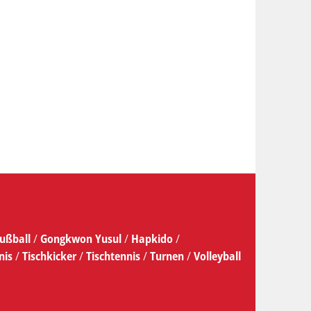
ußball
/
Gongkwon Yusul
/
Hapkido
/
nis
/
Tischkicker
/
Tischtennis
/
Turnen
/
Volleyball