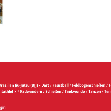
Brazilian Jiu-Jutsu (BJJ)
/
Dart
/
Faustball
/
Feldbogenschießen
/
F
htathletik
/
Radwandern
/
Schießen
/
Taekwondo
/
Tanzen
/
Ten
gin