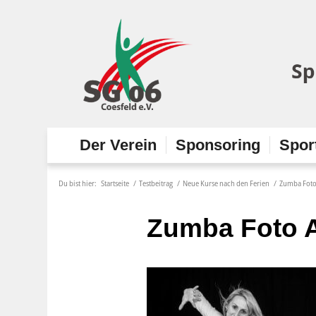
Der Verein
Sponsoring
Spor
Du bist hier:
Startseite
/
Testbeitrag
/
Neue Kurse nach den Ferien
/
Zumba Foto
Zumba Foto A