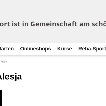
tarten
Onlineshops
Kurse
Reha-Spor
 Alesja
lesja