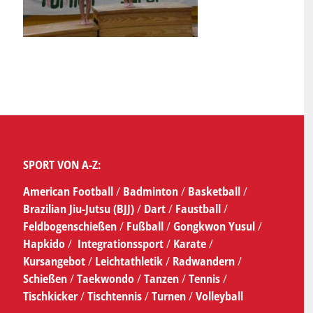
SPORT VON A-Z:
American Football
/
Badminton
/
Basketball
/
Brazilian Jiu-Jutsu (BJJ)
/
Dart
/
Faustball
/
Feldbogenschießen
/
Fußball
/
Gongkwon Yusul
/
Hapkido
/
Integrationssport
/
Karate
/
Kursangebot
/
Leichtathletik
/
Radwandern
/
Schießen
/
Taekwondo
/
Tanzen
/
Tennis
/
Tischkicker
/
Tischtennis
/
Turnen
/
Volleyball