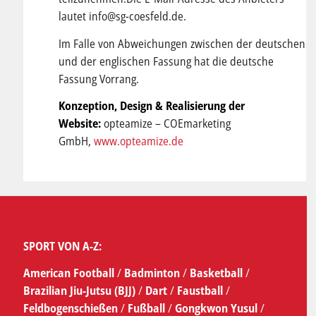
lautet info@sg-coesfeld.de.
Im Falle von Abweichungen zwischen der deutschen
und der englischen Fassung hat die deutsche
Fassung Vorrang.
Konzeption, Design & Realisierung der
Website:
opteamize – COEmarketing
GmbH,
www.opteamize.de
SPORT VON A-Z:
American Football
/
Badminton
/
Basketball
/
Brazilian Jiu-Jutsu (BJJ)
/
Dart
/
Faustball
/
Feldbogenschießen
/
Fußball
/
Gongkwon Yusul
/