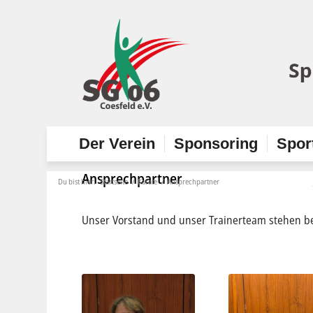
Der Verein
Sponsoring
Spor
Ansprechpartner
Du bist hier:
Startseite
/
Karate
/
Ansprechpartner
Unser Vorstand und unser Trainerteam stehen be