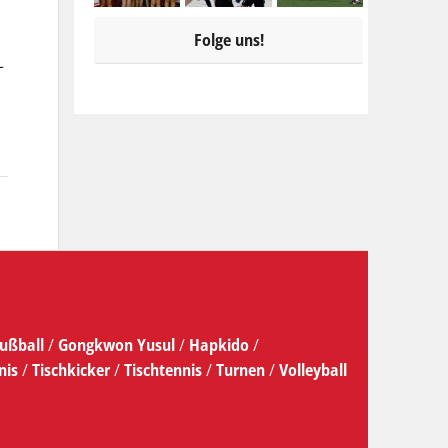
Folge uns!
-
ußball
/
Gongkwon Yusul
/
Hapkido
/
nis
/
Tischkicker
/
Tischtennis
/
Turnen
/
Volleyball