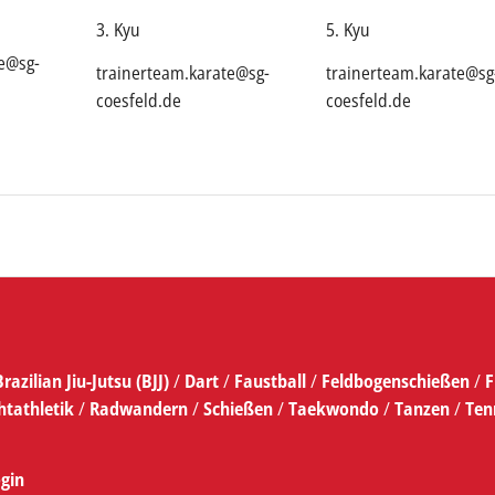
5. Kyu
3. Kyu
te@sg-
trainerteam.karate@sg
trainerteam.karate@sg-
coesfeld.de
coesfeld.de
Brazilian Jiu-Jutsu (BJJ)
/
Dart
/
Faustball
/
Feldbogenschießen
/
F
htathletik
/
Radwandern
/
Schießen
/
Taekwondo
/
Tanzen
/
Ten
gin