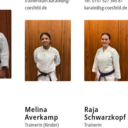
Tel. 0157 527 345 81
trainerteam.karate@sg-
karate@sg-coesfeld.de
coesfeld.de
Raja
Melina
Schwarzkopf
Averkamp
Trainerin
Trainerin (Kinder)