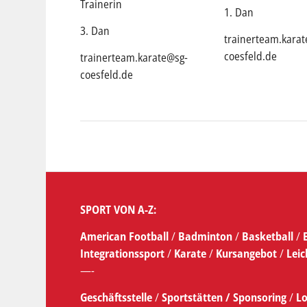
Trainerin
1. Dan
3. Dan
trainerteam.kara
coesfeld.de
trainerteam.karate@sg-
coesfeld.de
SPORT VON A-Z:
American Football
/
Badminton
/
Basketball
/
Integrationssport
/
Karate
/
Kursangebot
/
Leic
—-
Geschäftsstelle
/
Sportstätten /
Sponsoring
/
Lo