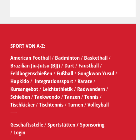
SPORT VON A-Z:
American Football
/
Badminton
/
Basketball
/
Brazilian Jiu-Jutsu (BJJ)
/
Dart
/
Faustball
/
Feldbogenschießen
/
Fußball
/
Gongkwon Yusul
/
Hapkido
/
Integrationssport
/
Karate
/
Kursangebot
/
Leichtathletik
/
Radwandern
/
Schießen
/
Taekwondo
/
Tanzen
/
Tennis
/
Tischkicker
/
Tischtennis
/
Turnen
/
Volleyball
—-
Geschäftsstelle
/
Sportstätten /
Sponsoring
/
Login