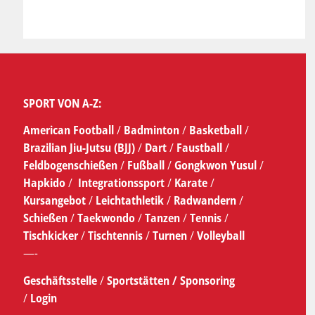
SPORT VON A-Z:
American Football
/
Badminton
/
Basketball
/
Brazilian Jiu-Jutsu (BJJ)
/
Dart
/
Faustball
/
Feldbogenschießen
/
Fußball
/
Gongkwon Yusul
/
Hapkido
/
Integrationssport
/
Karate
/
Kursangebot
/
Leichtathletik
/
Radwandern
/
Schießen
/
Taekwondo
/
Tanzen
/
Tennis
/
Tischkicker
/
Tischtennis
/
Turnen
/
Volleyball
—-
Geschäftsstelle
/
Sportstätten /
Sponsoring
/
Login