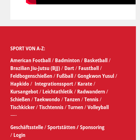
SPORT VON A-Z:
American Football
/
Badminton
/
Basketball
/
Brazilian Jiu-Jutsu (BJJ)
/
Dart
/
Faustball
/
Feldbogenschießen
/
Fußball
/
Gongkwon Yusul
/
Hapkido
/
Integrationssport
/
Karate
/
Kursangebot
/
Leichtathletik
/
Radwandern
/
Schießen
/
Taekwondo
/
Tanzen
/
Tennis
/
Tischkicker
/
Tischtennis
/
Turnen
/
Volleyball
—-
Geschäftsstelle
/
Sportstätten /
Sponsoring
/
Login