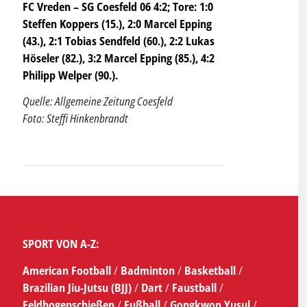
FC Vreden – SG Coesfeld 06 4:2; Tore: 1:0
Steffen Koppers (15.), 2:0 Marcel Epping
(43.), 2:1 Tobias Sendfeld (60.), 2:2 Lukas
Höseler (82.), 3:2 Marcel Epping (85.), 4:2
Philipp Welper (90.).
Quelle: Allgemeine Zeitung Coesfeld
Foto: Steffi Hinkenbrandt
SPORT VON A-Z:
American Football
/
Badminton
/
Basketball
/
Brazilian Jiu-Jutsu (BJJ)
/
Dart
/
Faustball
/
Feldbogenschießen
/
Fußball
/
Gongkwon Yusul
/