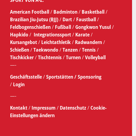
SPORT VON A-Z:
American Football
/
Badminton
/
Basketball
/
Brazilian Jiu-Jutsu (BJJ)
/
Dart
/
Faustball
/
Feldbogenschießen
/
Fußball
/
Gongkwon Yusul
/
Hapkido
/
Integrationssport
/
Karate
/
Kursangebot
/
Leichtathletik
/
Radwandern
/
Schießen
/
Taekwondo
/
Tanzen
/
Tennis
/
Tischkicker
/
Tischtennis
/
Turnen
/
Volleyball
—-
Geschäftsstelle
/
Sportstätten /
Sponsoring
/
Login
—-
Kontakt
/
Impressum
/
Datenschutz
/
Cookie-
Einstellungen ändern