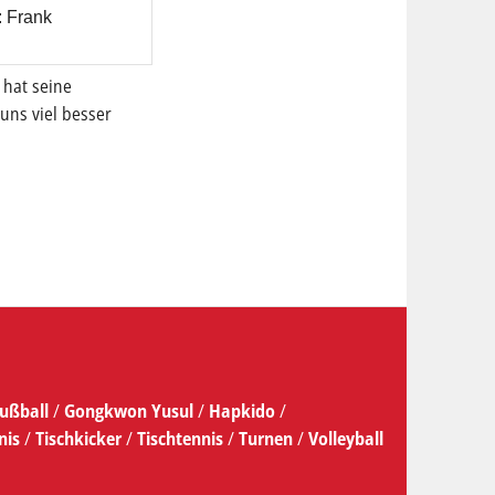
Frank
 hat seine
uns viel besser
ußball
/
Gongkwon Yusul
/
Hapkido
/
nis
/
Tischkicker
/
Tischtennis
/
Turnen
/
Volleyball