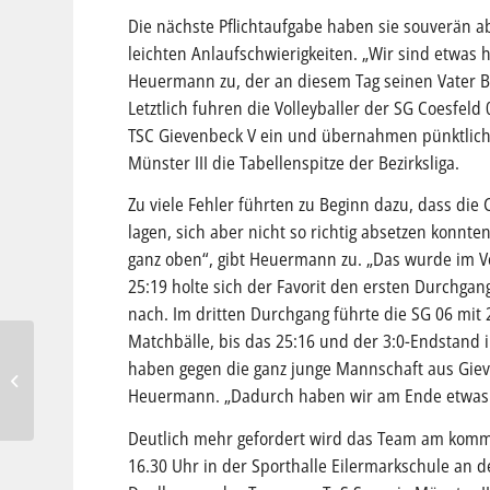
Die nächste Pflichtaufgabe haben sie souverän a
leichten Anlaufschwierigkeiten. „Wir sind etwas
Heuermann zu, der an diesem Tag seinen Vater B
Letztlich fuhren die Volleyballer der SG Coesfeld 
TSC Gievenbeck V ein und übernahmen pünktlich
Münster III die Tabellenspitze der Bezirksliga.
Zu viele Fehler führten zu Beginn dazu, dass di
lagen, sich aber nicht so richtig absetzen konnte
ganz oben“, gibt Heuermann zu. „Das wurde im Ve
25:19 holte sich der Favorit den ersten Durchgang
nach. Im dritten Durchgang führte die SG 06 mit
Matchbälle, bis das 25:16 und der 3:0-Endstand 
haben gegen die ganz junge Mannschaft aus Gieve
Voller Einsatz und ganz
viel Liebe
Heuermann. „Dadurch haben wir am Ende etwas 
Deutlich mehr gefordert wird das Team am komm
16.30 Uhr in der Sporthalle Eilermarkschule an 