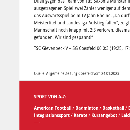
Duell gegen das Team von TuS Saxonia Münster I
ausgetragenen Spiel zwei Zähler weniger auf dem
das Auswärtsspiel beim TV Jahn Rheine. „Da dür
Meistertitel und Landesliga-Aufstieg fallen“, ze
Mannschaft noch knapp mit 2:3 verloren, diesmal 
gefunden. Wir sind gespannt!“
TSC Gievenbeck V – SG Coesfeld 06 0:3 (19:25, 17:
Quelle: Allgemeine Zeitung Coesfeld vom 24.01.2023
SPORT VON A-Z:
American Football
/
Badminton
/
Basketball
/
Integrationssport
/
Karate
/
Kursangebot
/
Leic
—-