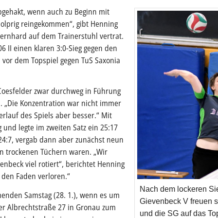
bgehakt, wenn auch zu Beginn mit
 holprig reingekommen“, gibt Henning
ernhard auf dem Trainerstuhl vertrat.
06 II einen klaren 3:0-Sieg gegen den
 vor dem Topspiel gegen TuS Saxonia
e Coesfelder zwar durchweg in Führung
n. „Die Konzentration war nicht immer
rlauf des Spiels aber besser.“ Mit
 und legte im zweiten Satz ein 25:17
 24:7, vergab dann aber zunächst neun
in trockenen Tüchern waren. „Wir
nbeck viel rotiert“, berichtet Henning
den Faden verloren.“
Nach dem lockeren Si
enden Samstag (28. 1.), wenn es um
Gievenbeck V freuen s
der Albrechtstraße 27 in Gronau zum
und die SG auf das To