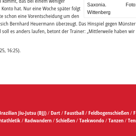
II kommt, das bei einem weniger
Saxonia. Foto: 
 Konto hat. Nur eine Woche später folgt
Wittenberg
fte schon eine Vorentscheidung um den
igt sich Bernhard Heuermann überzeugt. Das Hinspiel gegen Münster
soll es anders laufen, betont der Trainer: „Mittlerweile haben wir 
25, 16:25).
Brazilian Jiu-Jutsu (BJJ)
/
Dart
/
Faustball
/
Feldbogenschießen
/
F
htathletik
/
Radwandern
/
Schießen
/
Taekwondo
/
Tanzen
/
Ten