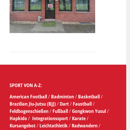
SPORT VON A-Z:
American Football
/
Badminton
/
Basketball
/
Brazilian Jiu-Jutsu (BJJ)
/
Dart
/
Faustball
/
Feldbogenschießen
/
Fußball
/
Gongkwon Yusul
/
Hapkido
/
Integrationssport
/
Karate
/
Kursangebot
/
Leichtathletik
/
Radwandern
/